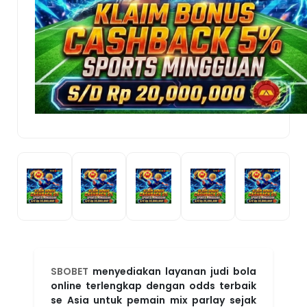
SBOBET
menyediakan layanan judi bola
online terlengkap dengan odds terbaik
se Asia untuk pemain mix parlay sejak