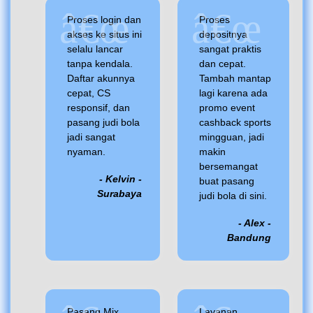
Proses login dan
Proses
akses ke situs ini
depositnya
selalu lancar
sangat praktis
tanpa kendala.
dan cepat.
Daftar akunnya
Tambah mantap
cepat, CS
lagi karena ada
responsif, dan
promo event
pasang judi bola
cashback sports
jadi sangat
mingguan, jadi
nyaman.
makin
bersemangat
- Kelvin -
buat pasang
Surabaya
judi bola di sini.
- Alex -
Bandung
Pasang Mix
Layanan