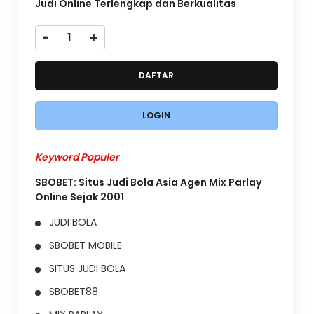
Judi Online Terlengkap dan Berkualitas
-
+
DAFTAR
LOGIN
Keyword Populer
SBOBET: Situs Judi Bola Asia Agen Mix Parlay
Online Sejak 2001
JUDI BOLA
SBOBET MOBILE
SITUS JUDI BOLA
SBOBET88