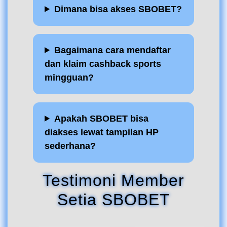
Dimana bisa akses SBOBET?
Bagaimana cara mendaftar
dan klaim cashback sports
mingguan?
Apakah SBOBET bisa
diakses lewat tampilan HP
sederhana?
Testimoni Member
Setia SBOBET