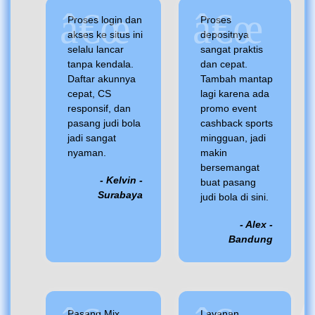
Proses login dan
Proses
akses ke situs ini
depositnya
selalu lancar
sangat praktis
tanpa kendala.
dan cepat.
Daftar akunnya
Tambah mantap
cepat, CS
lagi karena ada
responsif, dan
promo event
pasang judi bola
cashback sports
jadi sangat
mingguan, jadi
nyaman.
makin
bersemangat
- Kelvin -
buat pasang
Surabaya
judi bola di sini.
- Alex -
Bandung
Pasang Mix
Layanan