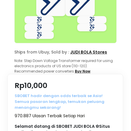
Ships from Ubuy, Sold by :
JUDI BOLA Stores
Note: Step Down Voltage Transformer required for using
electronics products of US store (110-120).
Recommended power converters
Buy Now
.
Rp10,000
SBOBET hadir dengan odds terbaik se Asia!
Semua pasaran lengkap, temukan peluang
menangmu sekarang!
970.887 Ulasan Terbaik Setiap Hari
Selamat datang di SBOBET JUDI BOLA ⚽️Situs