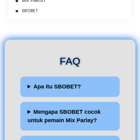
MIX PARLAY
SBOBET
FAQ
Apa itu SBOBET?
Mengapa SBOBET cocok
untuk pemain Mix Parlay?