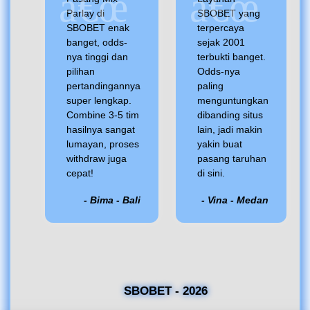
Parlay di
SBOBET yang
SBOBET enak
terpercaya
banget, odds-
sejak 2001
nya tinggi dan
terbukti banget.
pilihan
Odds-nya
pertandingannya
paling
super lengkap.
menguntungkan
Combine 3-5 tim
dibanding situs
hasilnya sangat
lain, jadi makin
lumayan, proses
yakin buat
withdraw juga
pasang taruhan
cepat!
di sini.
- Bima - Bali
- Vina - Medan
SBOBET - 2026