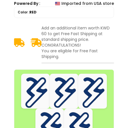
Powered By :
Imported from USA store
Color :
RED
Add an additional item worth
KWD
60
to get
Free Fast Shipping
at
standard shipping price.
CONGRATULATIONS!
You are eligible for Free Fast
Shipping.