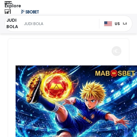
Explore
JUDI
US
BOLA