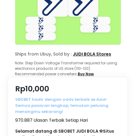
Ships from Ubuy, Sold by :
JUDI BOLA Stores
Note: Step Down Voltage Transformer required for using
electronics products of US store (110-120).
Recommended power converters
Buy Now
.
Rp10,000
SBOBET hadir dengan odds terbaik se Asia!
Semua pasaran lengkap, temukan peluang
menangmu sekarang!
970.887 Ulasan Terbaik Setiap Hari
Selamat datang di SBOBET JUDI BOLA ⚽️Situs