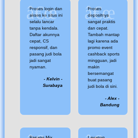
Proses login dan
Proses
akses ke situs ini
depositnya
selalu lancar
sangat praktis
tanpa kendala.
dan cepat.
Daftar akunnya
Tambah mantap
cepat, CS
lagi karena ada
responsif, dan
promo event
pasang judi bola
cashback sports
jadi sangat
mingguan, jadi
nyaman.
makin
bersemangat
- Kelvin -
buat pasang
Surabaya
judi bola di sini.
- Alex -
Bandung
Pasang Mix
Layanan