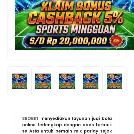
SBOBET
menyediakan layanan judi bola
online terlengkap dengan odds terbaik
se Asia untuk pemain mix parlay sejak