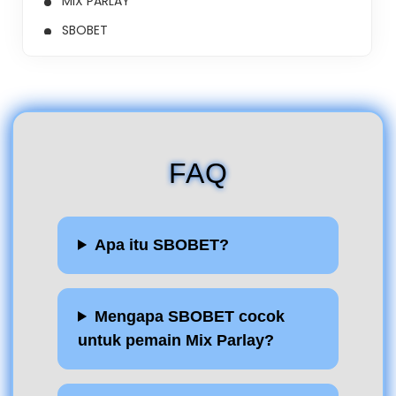
MIX PARLAY
SBOBET
FAQ
Apa itu SBOBET?
Mengapa SBOBET cocok
untuk pemain Mix Parlay?