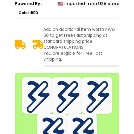
Powered By :
Imported from USA store
Color :
RED
Add an additional item worth
KWD
60
to get
Free Fast Shipping
at
standard shipping price.
CONGRATULATIONS!
You are eligible for Free Fast
Shipping.