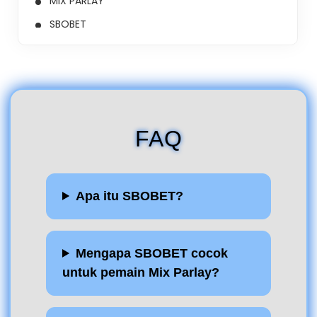
MIX PARLAY
SBOBET
FAQ
Apa itu SBOBET?
Mengapa SBOBET cocok
untuk pemain Mix Parlay?