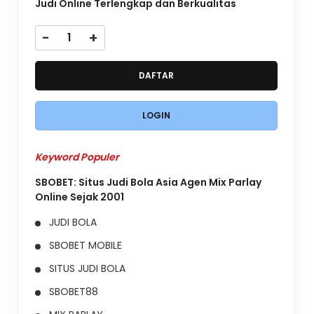
Judi Online Terlengkap dan Berkualitas
-
+
DAFTAR
LOGIN
Keyword Populer
SBOBET: Situs Judi Bola Asia Agen Mix Parlay
Online Sejak 2001
JUDI BOLA
SBOBET MOBILE
SITUS JUDI BOLA
SBOBET88