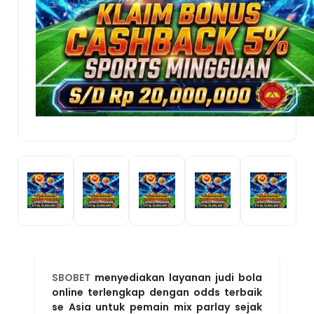
SBOBET
menyediakan layanan judi bola
online terlengkap dengan odds terbaik
se Asia untuk pemain mix parlay sejak