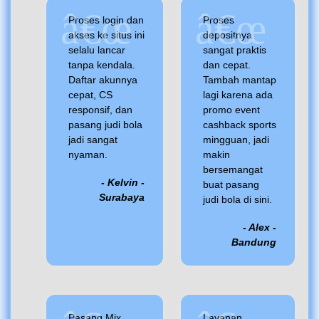
Proses login dan
Proses
akses ke situs ini
depositnya
selalu lancar
sangat praktis
tanpa kendala.
dan cepat.
Daftar akunnya
Tambah mantap
cepat, CS
lagi karena ada
responsif, dan
promo event
pasang judi bola
cashback sports
jadi sangat
mingguan, jadi
nyaman.
makin
bersemangat
- Kelvin -
buat pasang
Surabaya
judi bola di sini.
- Alex -
Bandung
Pasang Mix
Layanan