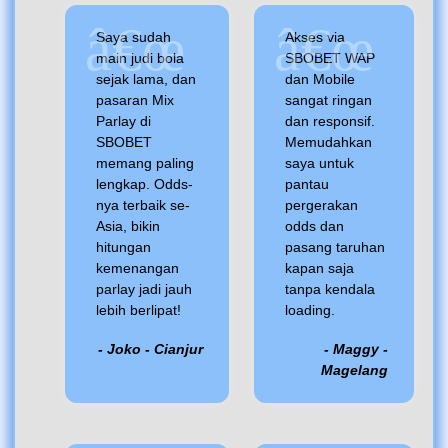
Saya sudah
Akses via
main judi bola
SBOBET WAP
sejak lama, dan
dan Mobile
pasaran Mix
sangat ringan
Parlay di
dan responsif.
SBOBET
Memudahkan
memang paling
saya untuk
lengkap. Odds-
pantau
nya terbaik se-
pergerakan
Asia, bikin
odds dan
hitungan
pasang taruhan
kemenangan
kapan saja
parlay jadi jauh
tanpa kendala
lebih berlipat!
loading.
- Joko - Cianjur
- Maggy -
Magelang