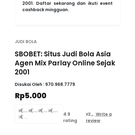
2001. Daftar sekarang dan ikuti event
cashback mingguan.
JUDI BOLA
SBOBET: Situs Judi Bola Asia
Agen Mix Parlay Online Sejak
2001
Disukai Oleh :
970.968.7779
Rp5.000
4.9
Write a
rating
review