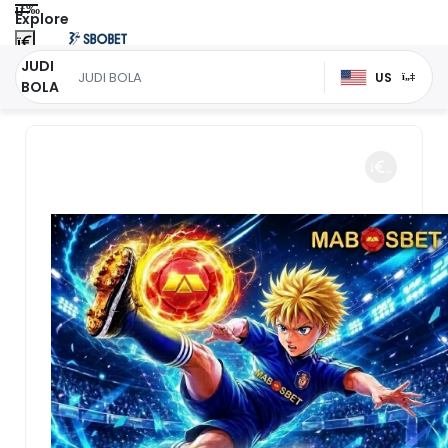
Explore
JUDI
US
BOLA