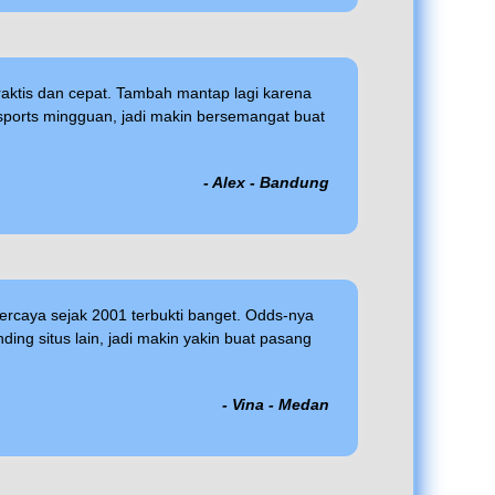
raktis dan cepat. Tambah mantap lagi karena
ports mingguan, jadi makin bersemangat buat
- Alex - Bandung
caya sejak 2001 terbukti banget. Odds-nya
ing situs lain, jadi makin yakin buat pasang
- Vina - Medan