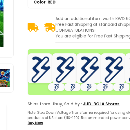
Color :
RED
Add an additional item worth
KWD 6
Free Fast Shipping
at standard shippi
CONGRATULATIONS!
You are eligible for Free Fast Shipping
Ships from Ubuy, Sold by :
JUDI BOLA Stores
Note: Step Down Voltage Transformer required for using el
products of US store (110-120). Recommended power conv
Buy Now
.