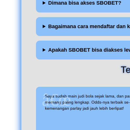
Dimana bisa akses SBOBET?
Bagaimana cara mendaftar dan 
Apakah SBOBET bisa diakses le
T
Saya sudah main judi bola sejak lama, dan p
memang paling lengkap. Odds-nya terbaik se-A
kemenangan parlay jadi jauh lebih berlipat!