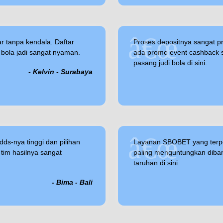
ar tanpa kendala. Daftar
Proses depositnya sangat p
 bola jadi sangat nyaman.
ada promo event cashback s
pasang judi bola di sini.
- Kelvin - Surabaya
ds-nya tinggi dan pilihan
Layanan SBOBET yang terper
tim hasilnya sangat
paling menguntungkan diband
taruhan di sini.
- Bima - Bali