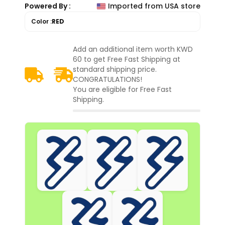
Powered By :
Imported from USA store
Color :
RED
Add an additional item worth
KWD
60
to get
Free Fast Shipping
at
standard shipping price.
CONGRATULATIONS!
You are eligible for Free Fast
Shipping.