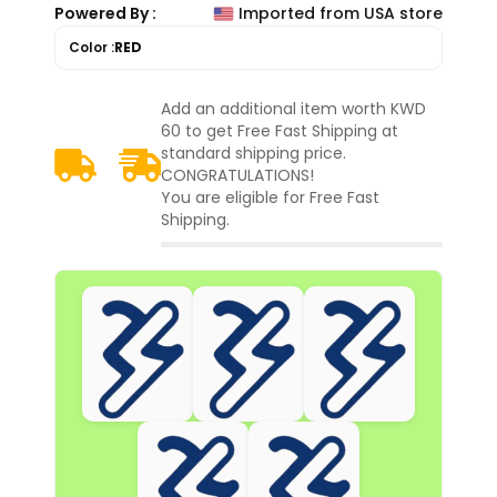
Powered By :
Imported from USA store
Color :
RED
Add an additional item worth
KWD
60
to get
Free Fast Shipping
at
standard shipping price.
CONGRATULATIONS!
You are eligible for Free Fast
Shipping.