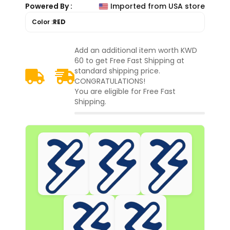
Powered By :
Imported from USA store
Color :
RED
Add an additional item worth
KWD
60
to get
Free Fast Shipping
at
standard shipping price.
CONGRATULATIONS!
You are eligible for Free Fast
Shipping.