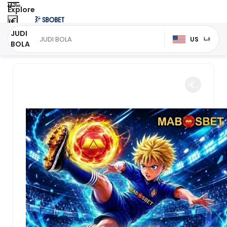
Explore
JUDI
US
BOLA