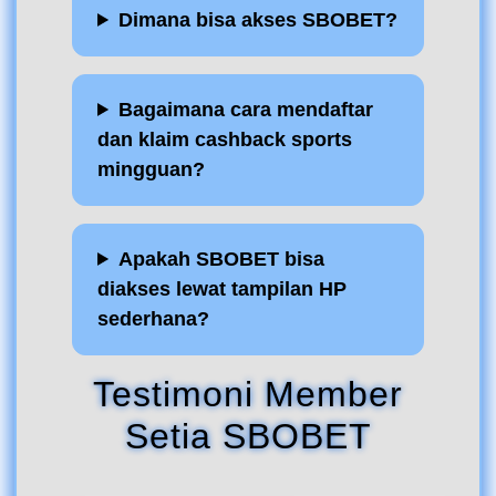
Dimana bisa akses SBOBET?
Bagaimana cara mendaftar
dan klaim cashback sports
mingguan?
Apakah SBOBET bisa
diakses lewat tampilan HP
sederhana?
Testimoni Member
Setia SBOBET