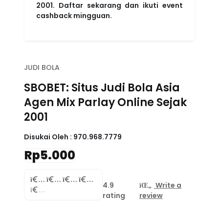
2001. Daftar sekarang dan ikuti event
cashback mingguan.
JUDI BOLA
SBOBET: Situs Judi Bola Asia
Agen Mix Parlay Online Sejak
2001
Disukai Oleh :
970.968.7779
Rp5.000
4.9
Write a
rating
review