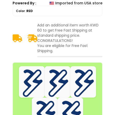
Powered By :
Imported from USA store
Color :
RED
Add an additional item worth
KWD
60
to get
Free Fast Shipping
at
standard shipping price.
CONGRATULATIONS!
You are eligible for Free Fast
Shipping.