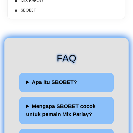
MIX PARLAY
SBOBET
FAQ
Apa itu SBOBET?
Mengapa SBOBET cocok
untuk pemain Mix Parlay?