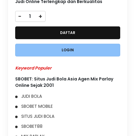
Judi Online Terlengkap dan Berkualitas
-
+
DAFTAR
LOGIN
Keyword Populer
SBOBET: Situs Judi Bola Asia Agen Mix Parlay
Online Sejak 2001
JUDI BOLA
SBOBET MOBILE
SITUS JUDI BOLA
SBOBET88