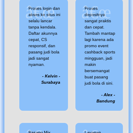
Proses login dan
Proses
akses ke situs ini
depositnya
selalu lancar
sangat praktis
tanpa kendala.
dan cepat.
Daftar akunnya
Tambah mantap
cepat, CS
lagi karena ada
responsif, dan
promo event
pasang judi bola
cashback sports
jadi sangat
mingguan, jadi
nyaman.
makin
bersemangat
- Kelvin -
buat pasang
Surabaya
judi bola di sini.
- Alex -
Bandung
Pasang Mix
Layanan