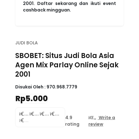
2001. Daftar sekarang dan ikuti event
cashback mingguan.
JUDI BOLA
SBOBET: Situs Judi Bola Asia
Agen Mix Parlay Online Sejak
2001
Disukai Oleh :
970.968.7779
Rp5.000
4.9
Write a
rating
review