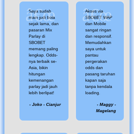
Saya sudah
Akses via
main judi bola
SBOBET WAP
sejak lama, dan
dan Mobile
pasaran Mix
sangat ringan
Parlay di
dan responsif.
SBOBET
Memudahkan
memang paling
saya untuk
lengkap. Odds-
pantau
nya terbaik se-
pergerakan
Asia, bikin
odds dan
hitungan
pasang taruhan
kemenangan
kapan saja
parlay jadi jauh
tanpa kendala
lebih berlipat!
loading.
- Joko - Cianjur
- Maggy -
Magelang