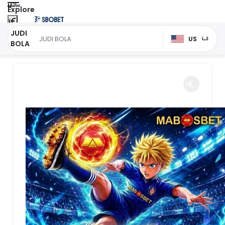
Explore
JUDI
US
BOLA