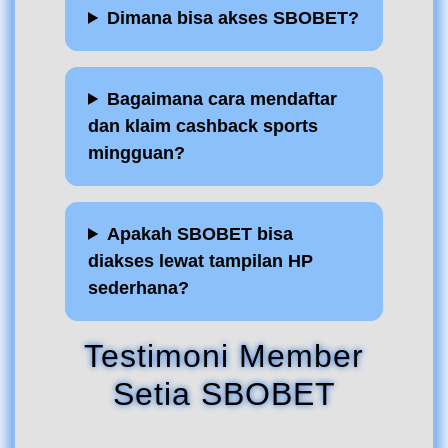
Dimana bisa akses SBOBET?
Bagaimana cara mendaftar
dan klaim cashback sports
mingguan?
Apakah SBOBET bisa
diakses lewat tampilan HP
sederhana?
Testimoni Member
Setia SBOBET