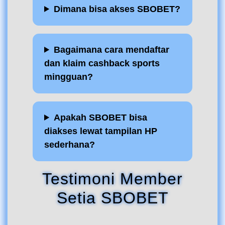
Dimana bisa akses SBOBET?
Bagaimana cara mendaftar
dan klaim cashback sports
mingguan?
Apakah SBOBET bisa
diakses lewat tampilan HP
sederhana?
Testimoni Member
Setia SBOBET