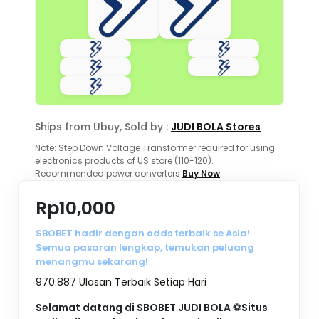
Ships from Ubuy, Sold by :
JUDI BOLA Stores
Note: Step Down Voltage Transformer required for using
electronics products of US store (110-120).
Recommended power converters
Buy Now
.
Rp10,000
SBOBET hadir dengan odds terbaik se Asia!
Semua pasaran lengkap, temukan peluang
menangmu sekarang!
970.887 Ulasan Terbaik Setiap Hari
Selamat datang di SBOBET JUDI BOLA ⚽️Situs