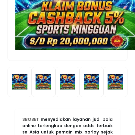
SBOBET
menyediakan layanan judi bola
online terlengkap dengan odds terbaik
se Asia untuk pemain mix parlay sejak