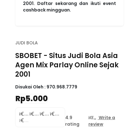
2001. Daftar sekarang dan ikuti event
cashback mingguan.
JUDI BOLA
SBOBET - Situs Judi Bola Asia
Agen Mix Parlay Online Sejak
2001
Disukai Oleh :
970.968.7779
Rp5.000
4.9
Write a
rating
review