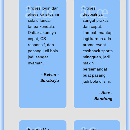
Proses login dan
Proses
akses ke situs ini
depositnya
selalu lancar
sangat praktis
tanpa kendala.
dan cepat.
Daftar akunnya
Tambah mantap
cepat, CS
lagi karena ada
responsif, dan
promo event
pasang judi bola
cashback sports
jadi sangat
mingguan, jadi
nyaman.
makin
bersemangat
- Kelvin -
buat pasang
Surabaya
judi bola di sini.
- Alex -
Bandung
Pasang Mix
Layanan