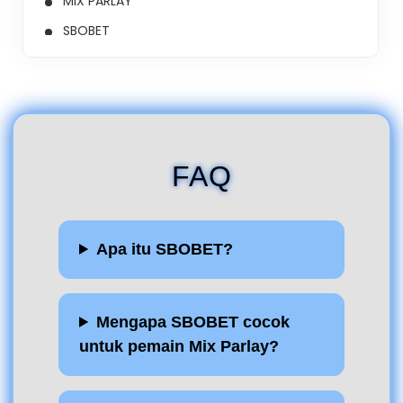
MIX PARLAY
SBOBET
FAQ
Apa itu SBOBET?
Mengapa SBOBET cocok
untuk pemain Mix Parlay?