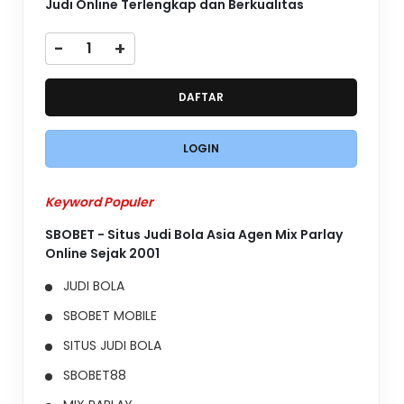
Judi Online Terlengkap dan Berkualitas
-
+
DAFTAR
LOGIN
Keyword Populer
SBOBET - Situs Judi Bola Asia Agen Mix Parlay
Online Sejak 2001
JUDI BOLA
SBOBET MOBILE
SITUS JUDI BOLA
SBOBET88