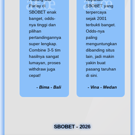
Parlay di
SBOBET yang
SBOBET enak
terpercaya
banget, odds-
sejak 2001
nya tinggi dan
terbukti banget.
pilihan
Odds-nya
pertandingannya
paling
super lengkap.
menguntungkan
Combine 3-5 tim
dibanding situs
hasilnya sangat
lain, jadi makin
lumayan, proses
yakin buat
withdraw juga
pasang taruhan
cepat!
di sini.
- Bima - Bali
- Vina - Medan
SBOBET - 2026