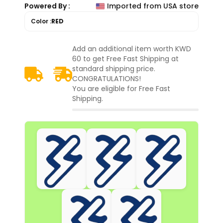
Powered By :
Imported from USA store
Color :
RED
Add an additional item worth
KWD
60
to get
Free Fast Shipping
at
standard shipping price.
CONGRATULATIONS!
You are eligible for Free Fast
Shipping.