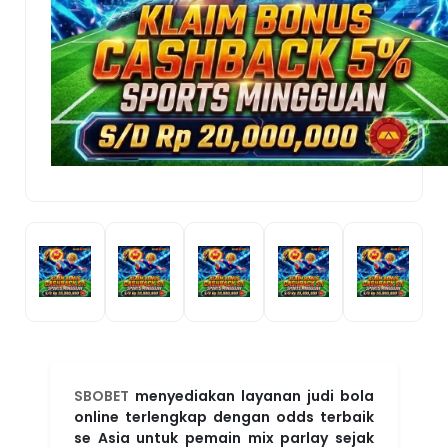
SBOBET
menyediakan layanan judi bola
online terlengkap dengan odds terbaik
se Asia untuk pemain mix parlay sejak