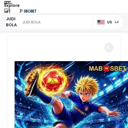
Explore
JUDI
US
BOLA