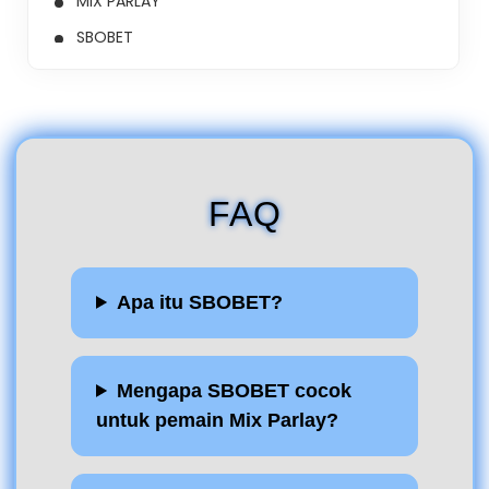
MIX PARLAY
SBOBET
FAQ
Apa itu SBOBET?
Mengapa SBOBET cocok
untuk pemain Mix Parlay?