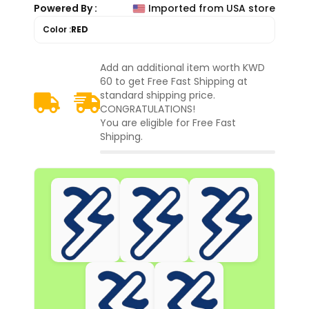
Powered By :
Imported from USA store
Color :
RED
Add an additional item worth
KWD
60
to get
Free Fast Shipping
at
standard shipping price.
CONGRATULATIONS!
You are eligible for Free Fast
Shipping.