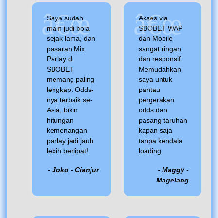
Saya sudah
Akses via
main judi bola
SBOBET WAP
sejak lama, dan
dan Mobile
pasaran Mix
sangat ringan
Parlay di
dan responsif.
SBOBET
Memudahkan
memang paling
saya untuk
lengkap. Odds-
pantau
nya terbaik se-
pergerakan
Asia, bikin
odds dan
hitungan
pasang taruhan
kemenangan
kapan saja
parlay jadi jauh
tanpa kendala
lebih berlipat!
loading.
- Joko - Cianjur
- Maggy -
Magelang