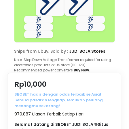
Ships from Ubuy, Sold by :
JUDI BOLA Stores
Note: Step Down Voltage Transformer required for using
electronics products of US store (110-120).
Recommended power converters
Buy Now
.
Rp10,000
SBOBET hadir dengan odds terbaik se Asia!
Semua pasaran lengkap, temukan peluang
menangmu sekarang!
970.887 Ulasan Terbaik Setiap Hari
Selamat datang di SBOBET JUDI BOLA ⚽️Situs