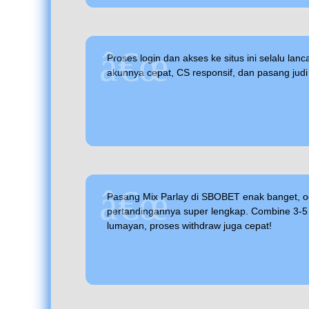
Proses login dan akses ke situs ini selalu lanc
akunnya cepat, CS responsif, dan pasang judi
Pasang Mix Parlay di SBOBET enak banget, od
pertandingannya super lengkap. Combine 3-5 
lumayan, proses withdraw juga cepat!