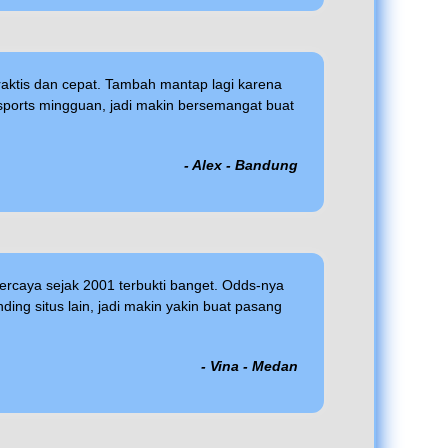
raktis dan cepat. Tambah mantap lagi karena
ports mingguan, jadi makin bersemangat buat
- Alex - Bandung
caya sejak 2001 terbukti banget. Odds-nya
ing situs lain, jadi makin yakin buat pasang
- Vina - Medan