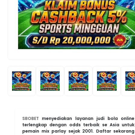
SBOBET
menyediakan layanan judi bola online
terlengkap dengan odds terbaik se Asia untuk
pemain mix parlay sejak 2001. Daftar sekarang