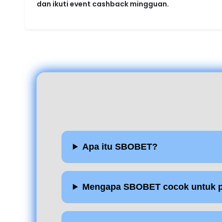
dan ikuti event cashback mingguan.
Apa itu SBOBET?
Mengapa SBOBET cocok untuk p