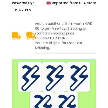
Powered By :
Imported from USA store
Color :
RED
Add an additional item worth
KWD
60
to get
Free Fast Shipping
at
standard shipping price.
CONGRATULATIONS!
You are eligible for Free Fast
Shipping.