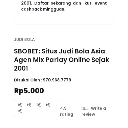
2001. Daftar sekarang dan ikuti event
cashback mingguan.
JUDI BOLA
SBOBET: Situs Judi Bola Asia
Agen Mix Parlay Online Sejak
2001
Disukai Oleh :
970.968.7779
Rp5.000
4.9
Write a
rating
review