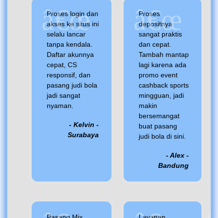
Proses login dan
Proses
akses ke situs ini
depositnya
selalu lancar
sangat praktis
tanpa kendala.
dan cepat.
Daftar akunnya
Tambah mantap
cepat, CS
lagi karena ada
responsif, dan
promo event
pasang judi bola
cashback sports
jadi sangat
mingguan, jadi
nyaman.
makin
bersemangat
- Kelvin -
buat pasang
Surabaya
judi bola di sini.
- Alex -
Bandung
Pasang Mix
Layanan