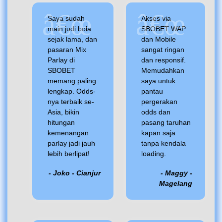
Saya sudah
Akses via
main judi bola
SBOBET WAP
sejak lama, dan
dan Mobile
pasaran Mix
sangat ringan
Parlay di
dan responsif.
SBOBET
Memudahkan
memang paling
saya untuk
lengkap. Odds-
pantau
nya terbaik se-
pergerakan
Asia, bikin
odds dan
hitungan
pasang taruhan
kemenangan
kapan saja
parlay jadi jauh
tanpa kendala
lebih berlipat!
loading.
- Joko - Cianjur
- Maggy -
Magelang