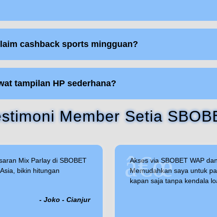
klaim cashback sports mingguan?
wat tampilan HP sederhana?
estimoni Member Setia SBOB
asaran Mix Parlay di SBOBET
Akses via SBOBET WAP dan M
sia, bikin hitungan
Memudahkan saya untuk pan
kapan saja tanpa kendala lo
- Joko - Cianjur