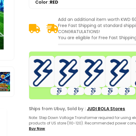
Color :
RED
Add an additional item worth
KWD 6
Free Fast Shipping
at standard shippi
CONGRATULATIONS!
You are eligible for Free Fast Shipping
Ships from Ubuy, Sold by :
JUDI BOLA Stores
Note: Step Down Voltage Transformer required for using el
products of US store (110-120). Recommended power conv
Buy Now
.