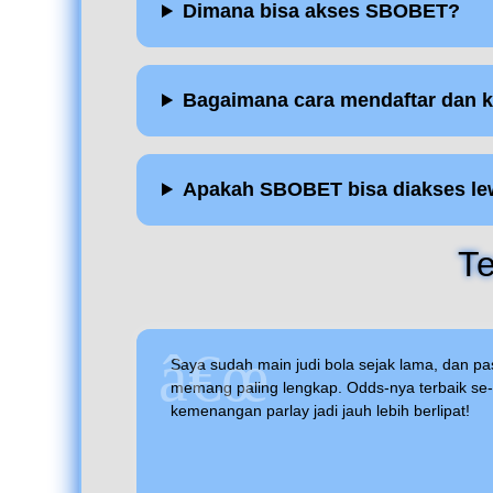
Dimana bisa akses SBOBET?
Bagaimana cara mendaftar dan 
Apakah SBOBET bisa diakses le
T
Saya sudah main judi bola sejak lama, dan p
memang paling lengkap. Odds-nya terbaik se-A
kemenangan parlay jadi jauh lebih berlipat!