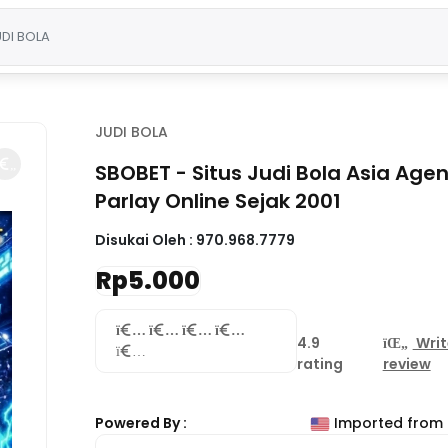
JUDI BOLA
SBOBET - Situs Judi Bola Asia Agen
Parlay Online Sejak 2001
Disukai Oleh :
970.968.7779
Rp5.000
4.9
Writ
rating
review
Powered By :
Imported from 