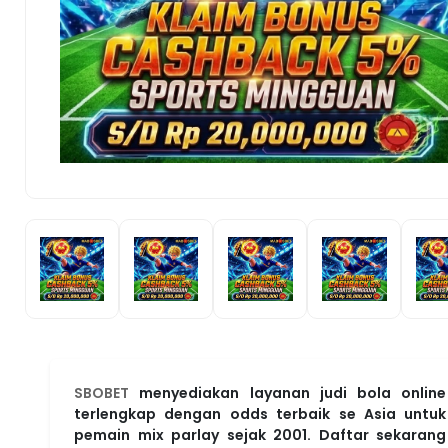
SBOBET
menyediakan layanan judi bola online
terlengkap dengan odds terbaik se Asia untuk
pemain mix parlay sejak 2001. Daftar sekarang