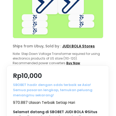
Ships from Ubuy, Sold by :
JUDI BOLA Stores
Note: Step Down Voltage Transformer required for using
electronics products of US store (110-120).
Recommended power converters
Buy Now
.
Rp10,000
SBOBET hadir dengan odds terbaik se Asia!
Semua pasaran lengkap, temukan peluang
menangmu sekarang!
970.887 Ulasan Terbaik Setiap Hari
Selamat datang di SBOBET JUDI BOLA ⚽️Situs