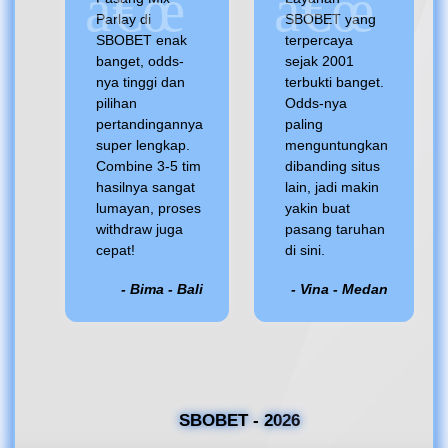
Parlay di
SBOBET yang
SBOBET enak
terpercaya
banget, odds-
sejak 2001
nya tinggi dan
terbukti banget.
pilihan
Odds-nya
pertandingannya
paling
super lengkap.
menguntungkan
Combine 3-5 tim
dibanding situs
hasilnya sangat
lain, jadi makin
lumayan, proses
yakin buat
withdraw juga
pasang taruhan
cepat!
di sini.
- Bima - Bali
- Vina - Medan
SBOBET - 2026