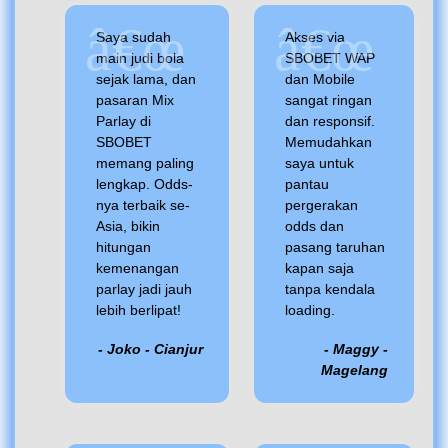
Saya sudah
Akses via
main judi bola
SBOBET WAP
sejak lama, dan
dan Mobile
pasaran Mix
sangat ringan
Parlay di
dan responsif.
SBOBET
Memudahkan
memang paling
saya untuk
lengkap. Odds-
pantau
nya terbaik se-
pergerakan
Asia, bikin
odds dan
hitungan
pasang taruhan
kemenangan
kapan saja
parlay jadi jauh
tanpa kendala
lebih berlipat!
loading.
- Joko - Cianjur
- Maggy -
Magelang