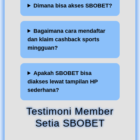
Dimana bisa akses SBOBET?
Bagaimana cara mendaftar
dan klaim cashback sports
mingguan?
Apakah SBOBET bisa
diakses lewat tampilan HP
sederhana?
Testimoni Member
Setia SBOBET